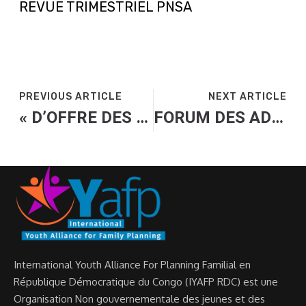
REVUE TRIMESTRIEL PNSA
PREVIOUS ARTICLE
NEXT ARTICLE
« D’OFFRE DES SERVICES PF AUX FEMMES ET JEUNES EN RDC AVEC L’AP- PUI TECHNIQUE DE L’UNFPA RDC »
FORUM DES ADOLESCENTS ET JEUNES SUR LA SANTE SEXUELLE ET REPRODUCTIVE
International Youth Alliance For Planning Familial en
République Démocratique du Congo (IYAFP RDC) est une
Organisation Non gouvernementale des jeunes et des