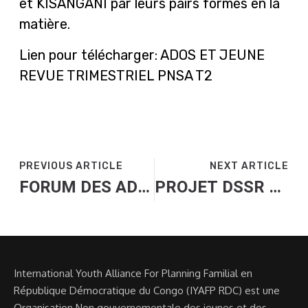
et KISANGANI par leurs pairs formés en la
matière.
Lien pour télécharger:
ADOS ET JEUNE
REVUE TRIMESTRIEL PNSA T2
PREVIOUS ARTICLE
NEXT ARTICLE
FORUM DES ADOLESCENTS ET JEUNES SUR LA SANTE SEXUELLE ET REPRODUCTIVE
PROJET DSSR ADOS ET JEUNES EN PARTENARIAT AVEC PATHFINDER INTERNATIONAL
International Youth Alliance For Planning Familial en
République Démocratique du Congo (IYAFP RDC) est une
Organisation Non gouvernementale des jeunes et des