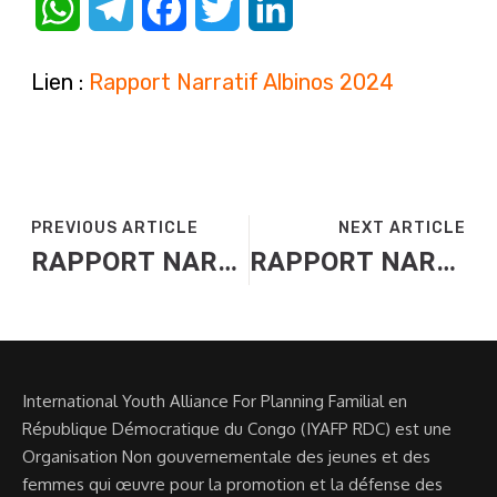
WhatsApp
Telegram
Facebook
Twitter
LinkedIn
Lien :
Rapport Narratif Albinos 2024
PREVIOUS ARTICLE
NEXT ARTICLE
RAPPORT NARRATIF DES ACTIVITES DE SENSIBILISATION COUPLEE A L’OFFRE DES SERVICES PF DES ADOLESCENTS & JEUNES VIVANT AVEC ALBINISME DANS LES PROVINCES DE : KINSHASA , KIKWIT & MATADI
RAPPORT NARRATIF DE L’ACTIVITE DE SENSIBILISATION DES ELEVES DU COLLEGE SAINT MARTIN SUR LEURS DROITS D’ACCES AUX METHODES CONTRACEPTIVES MODERNES
International Youth Alliance For Planning Familial en
République Démocratique du Congo (IYAFP RDC) est une
Organisation Non gouvernementale des jeunes et des
femmes qui œuvre pour la promotion et la défense des